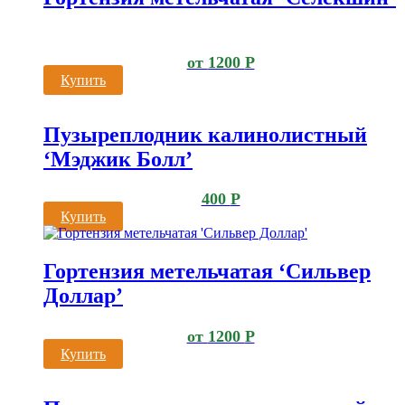
от
1200
Р
Купить
Пузыреплодник калинолистный
‘Мэджик Болл’
400
Р
Купить
Гортензия метельчатая ‘Сильвер
Доллар’
от
1200
Р
Купить