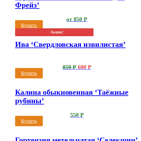
Фрейз’
от
850
Р
Купить
Акция!
Ива ‘Свердловская извилистая’
850
Р
600
Р
Купить
Калина обыкновенная ‘Таёжные
рубины’
550
Р
Купить
Гортензия метельчатая ‘Селекшин’