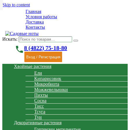
Skip to content
Главная
Условия работы
Доставка
Контакты
Искать:
phone
8 (4822) 75-18-80
Вход / Регистрация
Хвойные растения
Ели
Кипарисовик
Микробиота
Можжевельники
Пихты
Сосна
Тисс
Тсуга
Туи
Декоративные растения
Гортензии метельчатые