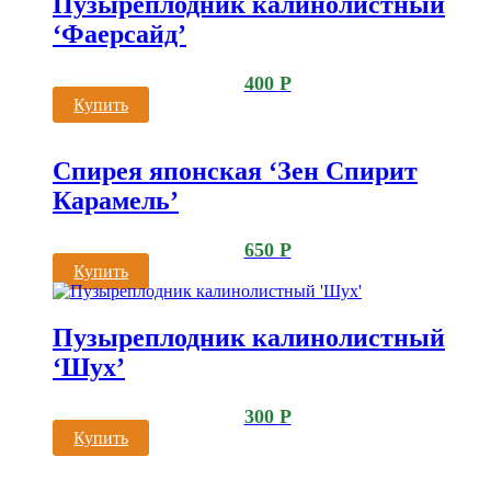
Пузыреплодник калинолистный
‘Фаерсайд’
400
Р
Купить
Спирея японская ‘Зен Спирит
Карамель’
650
Р
Купить
Пузыреплодник калинолистный
‘Шух’
300
Р
Купить