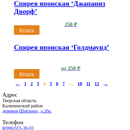
Спирея японская ‘Джапаниз
Дворф’
250
Р
Купить
Спирея японская ‘Голдмаунд’
от
250
Р
Купить
←
1
2
3
4
5
6
7
…
10
11
12
→
Адрес
Тверская область
Калининский район
деревня Шаблино, д.20а.
Телефон
8(906)555-30-03