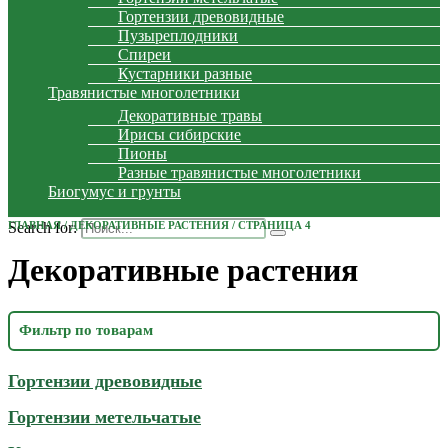
Гортензии древовидные
Пузыреплодники
Спиреи
Кустарники разные
Травянистые многолетники
Декоративные травы
Ирисы сибирские
Пионы
Разные травянистые многолетники
Биогумус и грунты
Search for:
ГЛАВНАЯ
/
ДЕКОРАТИВНЫЕ РАСТЕНИЯ
/ СТРАНИЦА 4
Декоративные растения
Фильтр по товарам
Гортензии древовидные
Гортензии метельчатые