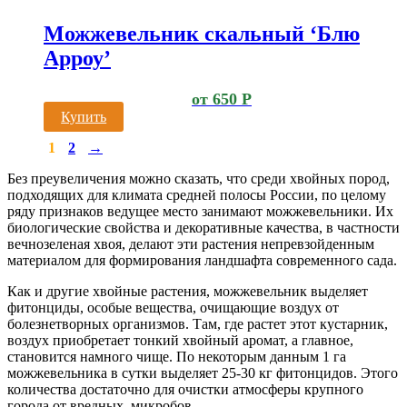
Можжевельник скальный ‘Блю
Арроу’
от
650
Р
Купить
1
2
→
Без преувеличения можно сказать, что среди хвойных пород,
подходящих для климата средней полосы России, по целому
ряду признаков ведущее место занимают можжевельники. Их
биологические свойства и декоративные качества, в частности
вечнозеленая хвоя, делают эти растения непревзойденным
материалом для формирования ландшафта современного сада.
Как и другие хвойные растения, можжевельник выделяет
фитонциды, особые вещества, очищающие воздух от
болезнетворных организмов. Там, где растет этот кустарник,
воздух приобретает тонкий хвойный аромат, а главное,
становится намного чище. По некоторым данным 1 га
можжевельника в сутки выделяет 25-30 кг фитонцидов. Этого
количества достаточно для очистки атмосферы крупного
города от вредных микробов.