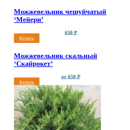
Можжевельник чешуйчатый
‘Мейери’
650
Р
Купить
Можжевельник скальный
‘Скайрокет’
от
650
Р
Купить