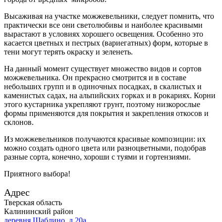
Высаживая на участке можжевельники, следует помнить, что
практически все они светолюбивы и наиболее красивыми
вырастают в условиях хорошего освещения. Особенно это
касается цветных и пестрых (вариегатных) форм, которые в
тени могут терять окраску и зеленеть.
На данный момент существует множество видов и сортов
можжевельника. Он прекрасно смотрится и в составе
небольших групп и в одиночных посадках, в скалистых и
каменистых садах, на альпийских горках и в рокариях. Корни
этого кустарника укрепляют грунт, поэтому низкорослые
формы применяются для покрытия и закрепления откосов и
склонов.
Из можжевельников получаются красивые композиции: их
можно создать одного цвета или разноцветными, подобрав
разные сорта, конечно, хороши с туями и гортензиями.
Приятного выбора!
Адрес
Тверская область
Калининский район
деревня Шаблино, д.20а.