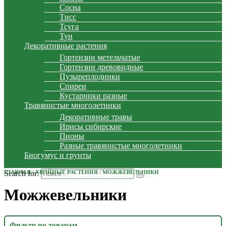
Сосна
Тисс
Тсуга
Туи
Декоративные растения
Гортензии метельчатые
Гортензии древовидные
Пузыреплодники
Спиреи
Кустарники разные
Травянистые многолетники
Декоративные травы
Ирисы сибирские
Пионы
Разные травянистые многолетники
Биогумус и грунты
Search for:
ГЛАВНАЯ
/
ХВОЙНЫЕ РАСТЕНИЯ
/ МОЖЖЕВЕЛЬНИКИ
Можжевельники
Фильтр по товарам