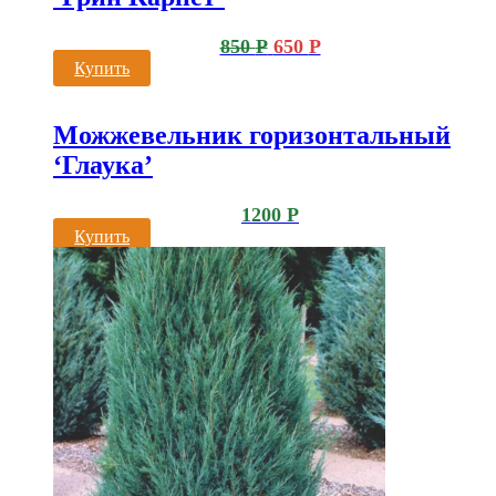
850
Р
650
Р
Купить
Можжевельник горизонтальный
‘Глаука’
1200
Р
Купить