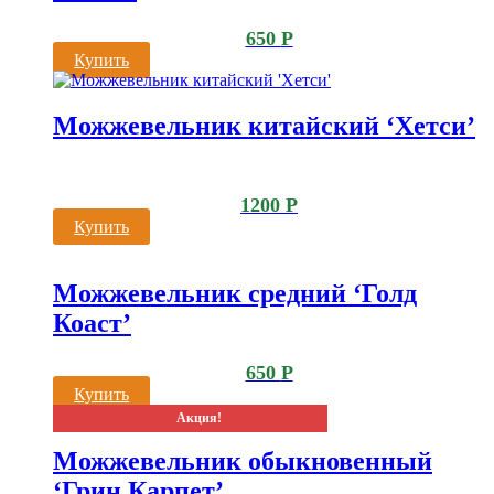
650
Р
Купить
Можжевельник китайский ‘Хетси’
1200
Р
Купить
Можжевельник средний ‘Голд
Коаст’
650
Р
Купить
Акция!
Можжевельник обыкновенный
‘Грин Карпет’