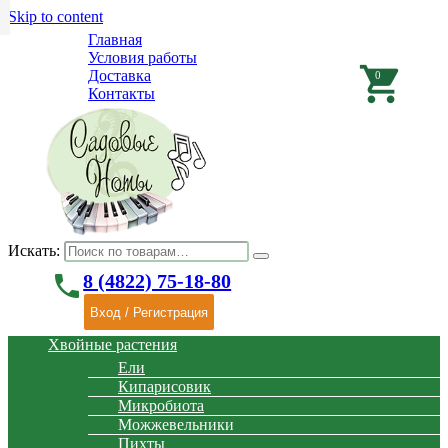
Skip to content
Главная
Условия работы
shopping_cart
Доставка
0
Контакты
Искать:
phone
8 (4822) 75-18-80
Вход / Регистрация
Хвойные растения
Ели
Кипарисовик
Микробиота
Можжевельники
Пихты