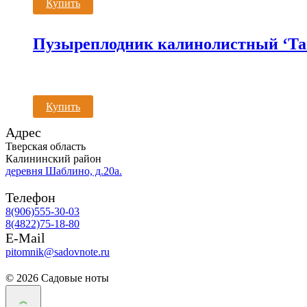
Купить
Пузыреплодник калинолистный ‘Та
Купить
Адрес
Тверская область
Калининский район
деревня Шаблино, д.20а.
Телефон
8(906)555-30-03
8(4822)75-18-80
E-Mail
pitomnik@sadovnote.ru
© 2026 Садовые ноты