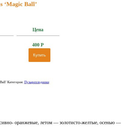
s ‘Magic Ball’
Цена
400
Р
Купить
Ball’
Категория:
Пузыреплодники
енсивно- оранжевые, летом — золотисто-желтые, осенью —