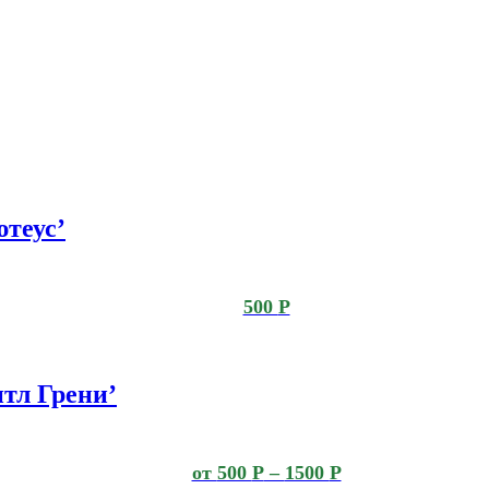
теус’
500
Р
тл Грени’
от
500
Р
–
1500
Р