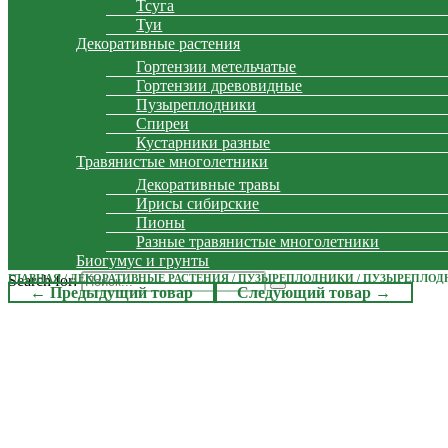
Тсуга
Туи
Декоративные растения
Гортензии метельчатые
Гортензии древовидные
Пузыреплодники
Спиреи
Кустарники разные
Травянистые многолетники
Декоративные травы
Ирисы сибирские
Пионы
Разные травянистые многолетники
Биогумус и грунты
Search for:
ГЛАВНАЯ
/
ДЕКОРАТИВНЫЕ РАСТЕНИЯ
/
ПУЗЫРЕПЛОДНИКИ
/ ПУЗЫРЕПЛОД
← Предыдущий товар
Следующий товар →