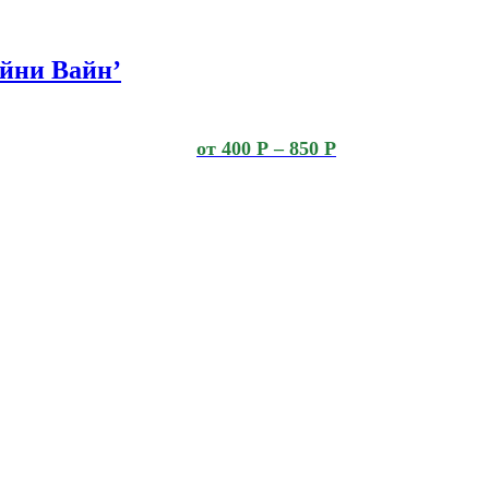
йни Вайн’
от
400
Р
–
850
Р