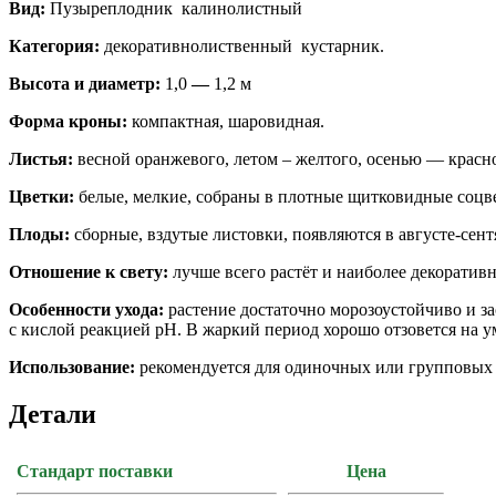
Вид:
Пузыреплодник калинолистный
Категория:
декоративнолиственный кустарник.
Высота и диаметр:
1,0
—
1,2 м
Форма кроны:
компактная, шаровидная.
Листья:
весной оранжевого, летом – желтого, осенью — красно
Цветки:
белые, мелкие, собраны в плотные щитковидные соцв
Плоды:
сборные, вздутые листовки, появляются в августе-сент
Отношение к свету:
лучше всего растёт и наиболее декоратив
Особенности ухода:
растение достаточно морозоустойчиво и з
с кислой реакцией pH. В жаркий период хорошо отзовется на у
Использование:
рекомендуется для одиночных или групповых 
Детали
Стандарт поставки
Цена