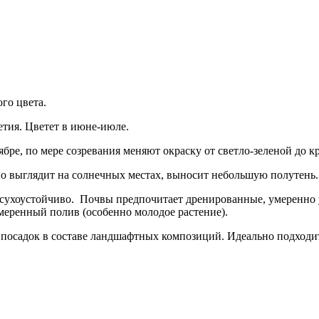
го цвета.
етия. Цветет в июне-июле.
ябре, по мере созревания меняют окраску от светло-зеленой до к
но выглядит на солнечных местах, выносит небольшую полутень.
асухоустойчиво. Почвы предпочитает дренированные, умеренно 
меренный полив (особенно молодое растение).
посадок в составе ландшафтных композиций. Идеально подходит