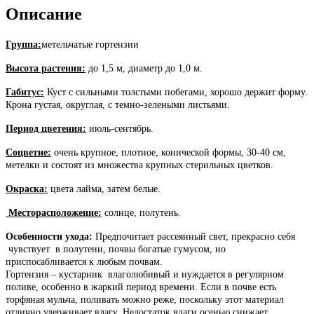
Описание
Группа:
метельчатые гортензии
Высота растения:
до 1,5 м, диаметр до 1,0 м.
Габитус:
Куст с сильными толстыми побегами, хорошо держит форму.
Крона густая, округлая, с темно-зелеными листьями.
Период цветения:
июль-сентябрь.
Соцветие:
очень крупное, плотное, конической формы, 30-40 см,
метелки и состоят из множества крупных стерильных цветков.
Окраска:
цвета лайма, затем белые.
Месторасположение:
солнце, полутень.
Особенности ухода:
Предпочитает рассеянный свет, прекрасно себя
чувствует в полутени, почвы богатые гумусом, но
приспосабливается к любым почвам.
Гортензия – кустарник влаголюбивый и нуждается в регулярном
поливе, особенно в жаркий период времени. Если в почве есть
торфяная мульча, поливать можно реже, поскольку этот материал
отлично удерживает влагу. Недостаток влаги осенью снижает