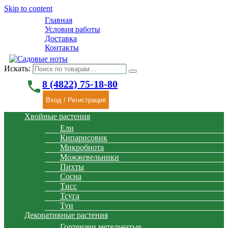
Skip to content
Главная
Условия работы
Доставка
Контакты
Искать:
phone
8 (4822) 75-18-80
Вход / Регистрация
Хвойные растения
Ели
Кипарисовик
Микробиота
Можжевельники
Пихты
Сосна
Тисс
Тсуга
Туи
Декоративные растения
Гортензии метельчатые