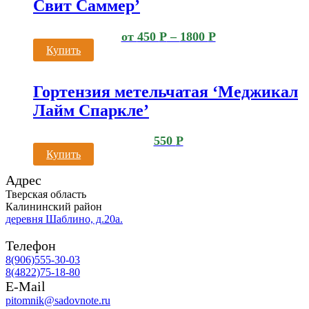
Свит Саммер’
от
450
Р
–
1800
Р
Купить
Гортензия метельчатая ‘Меджикал
Лайм Спаркле’
550
Р
Купить
Адрес
Тверская область
Калининский район
деревня Шаблино, д.20а.
Телефон
8(906)555-30-03
8(4822)75-18-80
E-Mail
pitomnik@sadovnote.ru