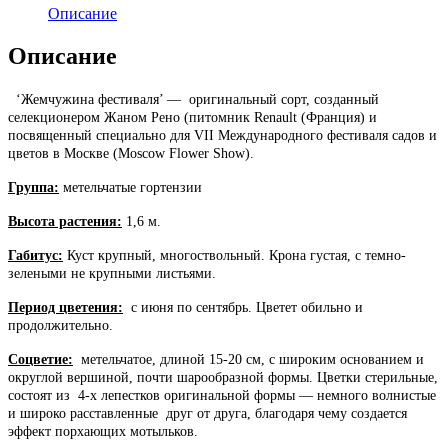
Описание
Описание
‘Жемчужина фестиваля’ — оригинальный сорт, созданный
селекционером Жаном Рено (питомник Renault (Франция) и
посвященный специально для VII Международного фестиваля садов и
цветов в Москве (Moscow Flower Show).
Группа:
метельчатые гортензии
Высота растения:
1,6 м.
Габитус:
Куст крупный, многоствольный. Крона густая, с темно-
зелеными не крупными листьями.
Период цветения:
с июня по сентябрь. Цветет обильно и
продолжительно.
Соцветие:
метельчатое, длиной 15-20 см, с широким основанием и
округлой вершиной, почти шарообразной формы. Цветки стерильные,
состоят из 4-х лепестков оригинальной формы — немного волнистые
и широко расставленные друг от друга, благодаря чему создается
эффект порхающих мотыльков.