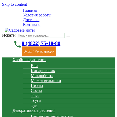
Skip to content
Главная
Условия работы
Доставка
Контакты
Искать:
phone
8 (4822) 75-18-80
Вход / Регистрация
Хвойные растения
Ели
Кипарисовик
Микробиота
Можжевельники
Пихты
Сосна
Тисс
Тсуга
Туи
Декоративные растения
Гортензии метельчатые