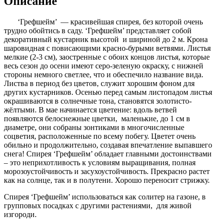
Описание
‘Грефшейм’ — красивейшая спирея, без которой очень
трудно обойтись в саду. ‘Грефшейм’ представляет собой
декоративный кустарник высотой и шириной до 2 м. Крона
шаровидная с повисающими красно-бурыми ветвями. Листья
мелкие (2-3 см), заостренные с обоих концов листья, которые
весь сезон до осени имеют серо-зеленую окраску, с нижней
стороны немного светлее, что и обеспечило название вида.
Листва в период без цветов, служит хорошим фоном для
других кустарников. Осенью перед самым листопадом листья
окрашиваются в солнечные тона, становятся золотисто-
жёлтыми. В мае начинается цветение: вдоль ветвей
появляются белоснежные цветки, маленькие, до 1 см в
диаметре, они собраны зонтиками в многочисленные
соцветия, расположенные по всему побегу. Цветет очень
обильно и продолжительно, создавая впечатление выпавшего
снега! Спирея ‘Грефшейм’ обладает главными достоинствами
– это неприхотливость к условиям выращивания, полная
морозоустойчивость и засухоустойчивость. Прекрасно растет
как на солнце, так и в полутени. Хорошо переносит стрижку.
Спирея ‘Грефшейм’ использоваться как солитер на газоне, в
групповых посадках с другими растениями, для живой
изгороди.