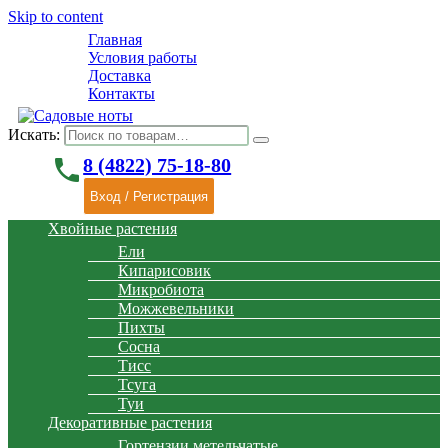
Skip to content
Главная
Условия работы
Доставка
Контакты
Искать:
phone
8 (4822) 75-18-80
Вход / Регистрация
Хвойные растения
Ели
Кипарисовик
Микробиота
Можжевельники
Пихты
Сосна
Тисс
Тсуга
Туи
Декоративные растения
Гортензии метельчатые