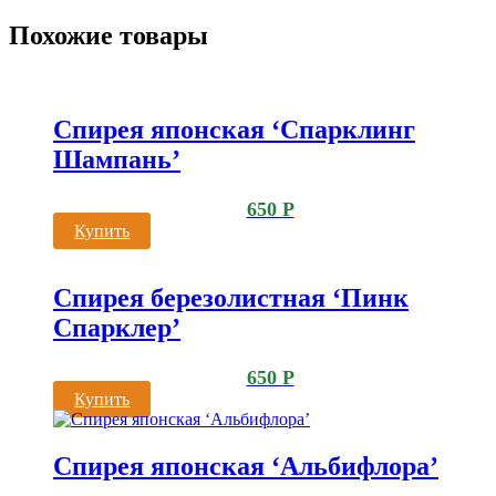
Похожие товары
Спирея японская ‘Спарклинг
Шампань’
650
Р
Купить
Спирея березолистная ‘Пинк
Спарклер’
650
Р
Купить
Спирея японская ‘Альбифлора’