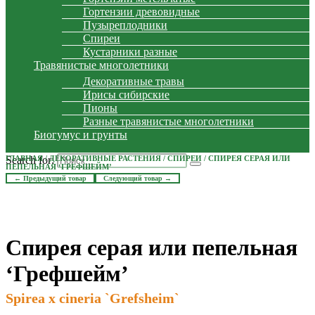
Гортензии древовидные
Пузыреплодники
Спиреи
Кустарники разные
Травянистые многолетники
Декоративные травы
Ирисы сибирские
Пионы
Разные травянистые многолетники
Биогумус и грунты
Search for:
ГЛАВНАЯ
/
ДЕКОРАТИВНЫЕ РАСТЕНИЯ
/
СПИРЕИ
/ СПИРЕЯ СЕРАЯ ИЛИ
ПЕПЕЛЬНАЯ ‘ГРЕФШЕЙМ’
← Предыдущий товар
Следующий товар →
Спирея серая или пепельная
‘Грефшейм’
Spirea x cineria `Grefsheim`