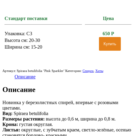
Стандарт поставки
Цена
Упаковка: С3
650
Р
Высота см: 20-30
Купить
Ширина см: 15-20
Артикул:
Spiraea betulifolia ‘Pink Sparkler’
Категории:
Спиреи
,
Хиты
Описание
Описание
Новинка у березолистных спирей, впервые с розовыми
цветами.
Вид:
Spiraea betulifolia
Размеры растения:
высота до 0,6 м, ширина до 0,8 м.
Крона:
густая округлая.
Листья:
округлые, с зубчатым краем, светло-зелёные, осенью
становятся бордово- красными.