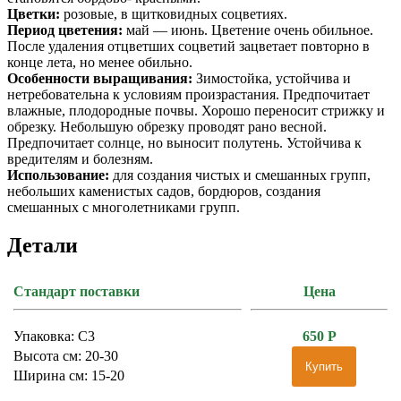
Цветки:
розовые, в щитковидных соцветиях.
Период цветения:
май — июнь. Цветение очень обильное.
После удаления отцветших соцветий зацветает повторно в
конце лета, но менее обильно.
Особенности выращивания:
Зимостойка, устойчива и
нетребовательна к условиям произрастания. Предпочитает
влажные, плодородные почвы. Хорошо переносит стрижку и
обрезку. Небольшую обрезку проводят рано весной.
Предпочитает солнце, но выносит полутень. Устойчива к
вредителям и болезням.
Использование:
для создания чистых и смешанных групп,
небольших каменистых садов, бордюров, создания
смешанных с многолетниками групп.
Детали
Стандарт поставки
Цена
Упаковка: С3
650
Р
Высота см: 20-30
Купить
Ширина см: 15-20