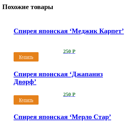
Похожие товары
Спирея японская ‘Меджик Карпет’
250
Р
Купить
Спирея японская ‘Джапаниз
Дворф’
250
Р
Купить
Спирея японская ‘Мерло Стар’