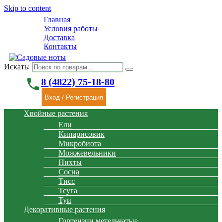
Skip to content
Главная
Условия работы
Доставка
Контакты
Искать:
phone
8 (4822) 75-18-80
Вход / Регистрация
Хвойные растения
Ели
Кипарисовик
Микробиота
Можжевельники
Пихты
Сосна
Тисс
Тсуга
Туи
Декоративные растения
Гортензии метельчатые