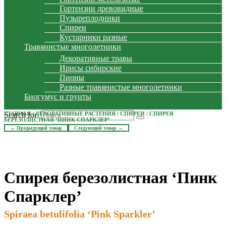
Гортензии древовидные
Пузыреплодники
Спиреи
Кустарники разные
Травянистые многолетники
Декоративные травы
Ирисы сибирские
Пионы
Разные травянистые многолетники
Биогумус и грунты
Search for:
ГЛАВНАЯ
/
ДЕКОРАТИВНЫЕ РАСТЕНИЯ
/
СПИРЕИ
/ СПИРЕЯ
БЕРЕЗОЛИСТНАЯ ‘ПИНК СПАРКЛЕР’
← Предыдущий товар
Следующий товар →
Спирея березолистная ‘Пинк
Спарклер’
Spiraea betulifolia ‘Pink Sparkler’