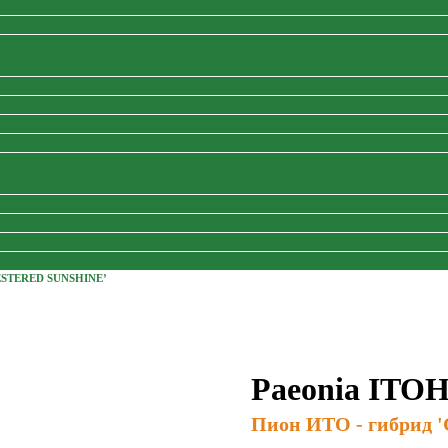
ESTERED SUNSHINE’
Paeonia ITOH 
Пион ИТО - гибрид '