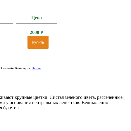
Цена
2000
Р
Купить
д Саншайн'
Категория:
Пионы
ивают крупные цветки. Листья зеленого цвета, рассеченные,
ами у основания центральных лепестков. Великолепно
я букетов.