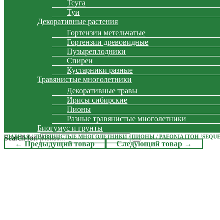
Тсуга
Туи
Декоративные растения
Гортензии метельчатые
Гортензии древовидные
Пузыреплодники
Спиреи
Кустарники разные
Травянистые многолетники
Декоративные травы
Ирисы сибирские
Пионы
Разные травянистые многолетники
Биогумус и грунты
Search for:
ГЛАВНАЯ
/
ТРАВЯНИСТЫЕ МНОГОЛЕТНИКИ
/
ПИОНЫ
/ PAEONIA ITOH ‘SEQU
← Предыдущий товар
Следующий товар →