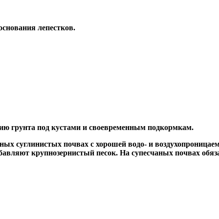
основания лепестков.
ю грунта под кустами и своевременным подкормкам.
суглинистых почвах с хорошей водо- и воздухопроницаемо
бавляют крупнозернистый песок. На супесчаных почвах обяз