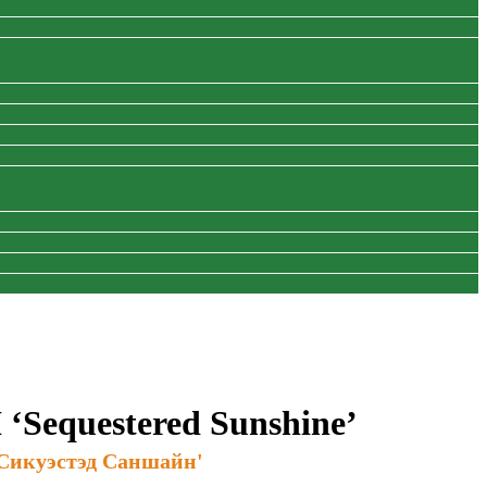
‘Sequestered Sunshine’
Сикуэстэд Саншайн'