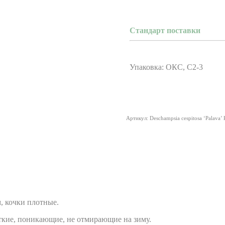
Стандарт поставки
Упаковка: ОКС, С2-3
Артикул:
Deschampsia cespitosa ‘Palava’
м, кочки плотные.
сткие, поникающие, не отмирающие на зиму.