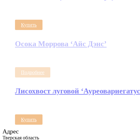
Купить
Осока Моррова ‘Айс Дэнс’
Подробнее
Лисохвост луговой ‘Ауреовариегатус
Купить
Адрес
Тверская область