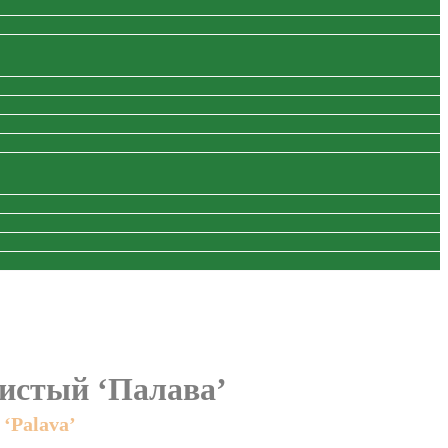
истый ‘Палава’
 ‘Palava’