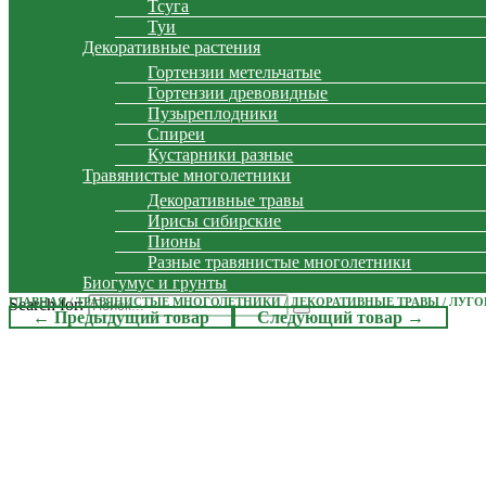
Тсуга
Туи
Декоративные растения
Гортензии метельчатые
Гортензии древовидные
Пузыреплодники
Спиреи
Кустарники разные
Травянистые многолетники
Декоративные травы
Ирисы сибирские
Пионы
Разные травянистые многолетники
Биогумус и грунты
Search for:
ГЛАВНАЯ
/
ТРАВЯНИСТЫЕ МНОГОЛЕТНИКИ
/
ДЕКОРАТИВНЫЕ ТРАВЫ
/ ЛУГО
← Предыдущий товар
Следующий товар →