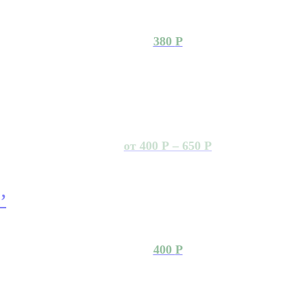
380
Р
от
400
Р
–
650
Р
’
400
Р