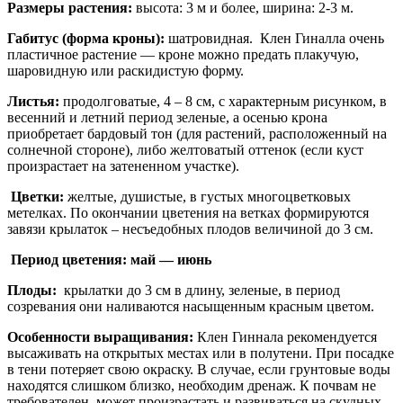
Размеры растения:
высота: 3 м и более, ширина: 2-3 м.
Габитус (форма кроны):
шатровидная. Клен Гиналла очень
пластичное растение — кроне можно предать плакучую,
шаровидную или раскидистую форму.
Листья:
продолговатые, 4 – 8 см, с характерным рисунком, в
весенний и летний период зеленые, а осенью крона
приобретает бардовый тон (для растений, расположенный на
солнечной стороне), либо желтоватый оттенок (если куст
произрастает на затененном участке).
Цветки:
желтые, душистые, в густых многоцветковых
метелках. По окончании цветения на ветках формируются
завязи крылаток – несъедобных плодов величиной до 3 см.
Период цветения:
май — июнь
Плоды:
крылатки до 3 см в длину, зеленые, в период
созревания они наливаются насыщенным красным цветом.
Особенности выращивания:
Клен Гиннала рекомендуется
высаживать на открытых местах или в полутени. При посадке
в тени потеряет свою окраску. В случае, если грунтовые воды
находятся слишком близко, необходим дренаж. К почвам не
требователен, может произрастать и развиваться на скудных,