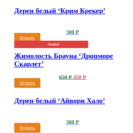
Дерен белый ‘Крим Крекер’
300
Р
Купить
Акция!
Жимолость Брауна ‘Дропморе
Скарлет’
650
Р
450
Р
Купить
Дерен белый ‘Айвори Хало’
300
Р
Купить