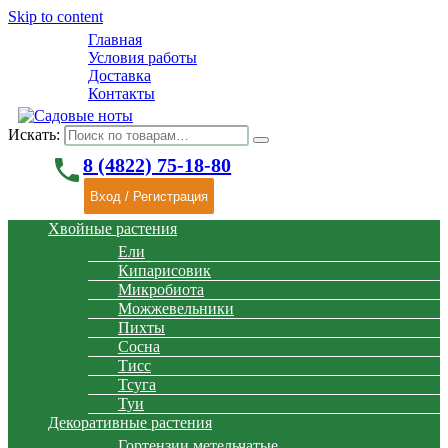
Skip to content
Главная
Условия работы
Доставка
Контакты
Искать:
phone
8 (4822) 75-18-80
Вход / Регистрация
Хвойные растения
Ели
Кипарисовик
Микробиота
Можжевельники
Пихты
Сосна
Тисс
Тсуга
Туи
Декоративные растения
Гортензии метельчатые