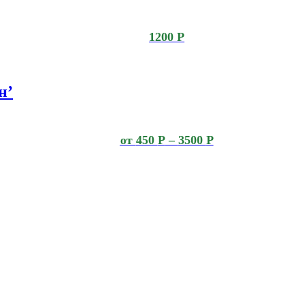
1200
Р
н’
от
450
Р
–
3500
Р