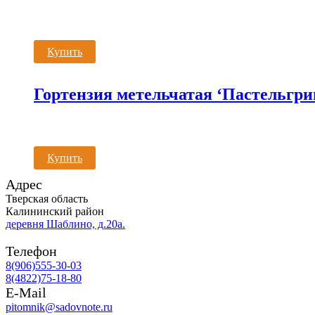
Купить
Гортензия метельчатая ‘Пастельгри
Купить
Адрес
Тверская область
Калининский район
деревня Шаблино, д.20а.
Телефон
8(906)555-30-03
8(4822)75-18-80
E-Mail
pitomnik@sadovnote.ru