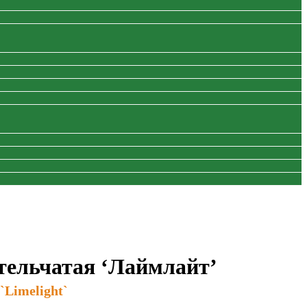
тельчатая ‘Лаймлайт’
`Limelight`