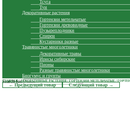
Тсуга
Туи
Декоративные растения
Гортензии метельчатые
Гортензии древовидные
Пузыреплодники
Спиреи
Кустарники разные
Травянистые многолетники
Декоративные травы
Ирисы сибирские
Пионы
Разные травянистые многолетники
Биогумус и грунты
Search for:
ГЛАВНАЯ
/
ДЕКОРАТИВНЫЕ РАСТЕНИЯ
/
ГОРТЕНЗИИ МЕТЕЛЬЧАТЫЕ
/ ГОРТЕ
← Предыдущий товар
Следующий товар →