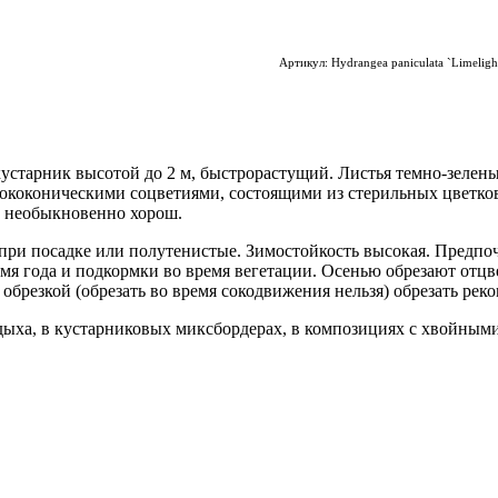
Артикул:
Hydrangea paniculata `Limeligh
старник высотой до 2 м, быстрорастущий. Листья темно-зеленые
коконическими соцветиями, состоящими из стерильных цветков. 
т необыкновенно хорош.
при посадке или полутенистые. Зимостойкость высокая. Предпо
емя года и подкормки во время вегетации. Осенью обрезают отцв
обрезкой (обрезать во время сокодвижения нельзя) обрезать реко
ыха, в кустарниковых миксбордерах, в композициях с хвойными.