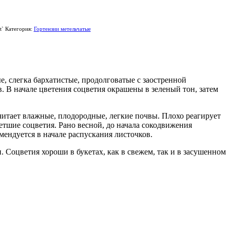
t`
Категория:
Гортензии метельчатые
, слегка бархатистые, продолговатые с заостренной
В начале цветения соцветия окрашены в зеленый тон, затем
читает влажные, плодородные, легкие почвы. Плохо реагирует
етшие соцветия. Рано весной, до начала сокодвижения
мендуется в начале распускания листочков.
 Соцветия хороши в букетах, как в свежем, так и в засушенном