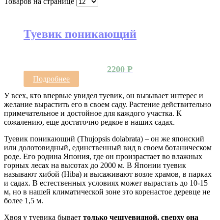
Товаров на странице
Туевик поникающий
2200
Р
Подробнее
У всех, кто впервые увидел туевик, он вызывает интерес и
желание вырастить его в своем саду. Растение действительно
примечательное и достойное для каждого участка. К
сожалению, еще достаточно редкое в наших садах.
Туевик поникающий (Thujopsis dolabrata) – он же японский
или долотовидный, единственный вид в своем ботаническом
роде. Его родина Япония, где он произрастает во влажных
горных лесах на высотах до 2000 м. В Японии туевик
называют хибой (Hiba) и высаживают возле храмов, в парках
и садах. В естественных условиях может вырастать до 10-15
м, но в нашей климатической зоне это коренастое деревце не
более 1,5 м.
Хвоя у туевика бывает
только чешуевидной, сверху она