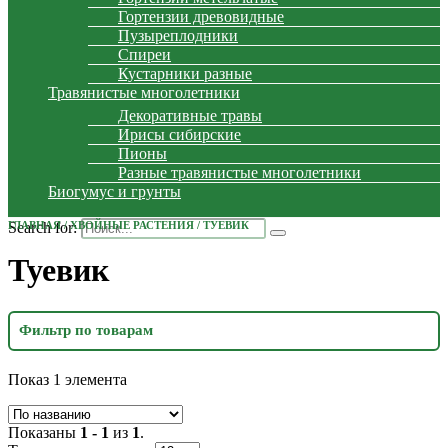
Гортензии древовидные
Пузыреплодники
Спиреи
Кустарники разные
Травянистые многолетники
Декоративные травы
Ирисы сибирские
Пионы
Разные травянистые многолетники
Биогумус и грунты
Search for:
ГЛАВНАЯ
/
ХВОЙНЫЕ РАСТЕНИЯ
/ ТУЕВИК
Туевик
Фильтр по товарам
Показ 1 элемента
Показаны
1 - 1
из
1
.