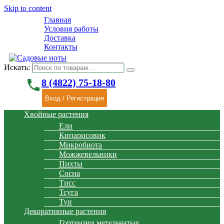
Skip to content
Главная
Условия работы
Доставка
Контакты
Искать:
phone
8 (4822) 75-18-80
Вход / Регистрация
Хвойные растения
Ели
Кипарисовик
Микробиота
Можжевельники
Пихты
Сосна
Тисс
Тсуга
Туи
Декоративные растения
Гортензии метельчатые