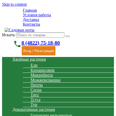
Skip to content
Главная
Условия работы
Доставка
Контакты
Искать:
phone
8 (4822) 75-18-80
Вход / Регистрация
Хвойные растения
Ели
Кипарисовик
Микробиота
Можжевельники
Пихты
Сосна
Тисс
Тсуга
Туи
Декоративные растения
Гортензии метельчатые