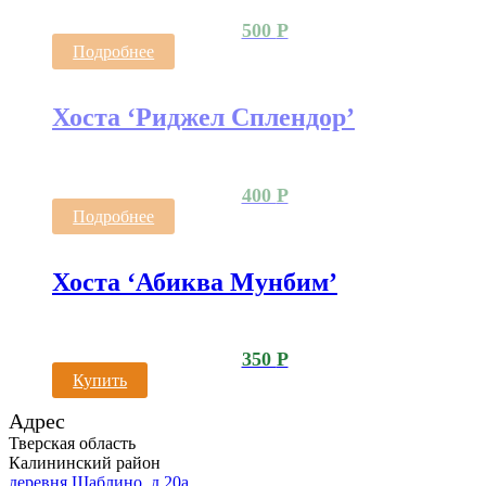
500
Р
Подробнее
Хоста ‘Риджел Сплендор’
400
Р
Подробнее
Хоста ‘Абиква Мунбим’
350
Р
Купить
Адрес
Тверская область
Калининский район
деревня Шаблино, д.20а.